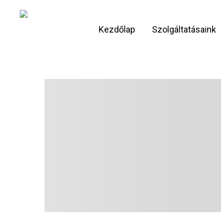
Skip
to
Kezdőlap
Szolgáltatásaink
main
content