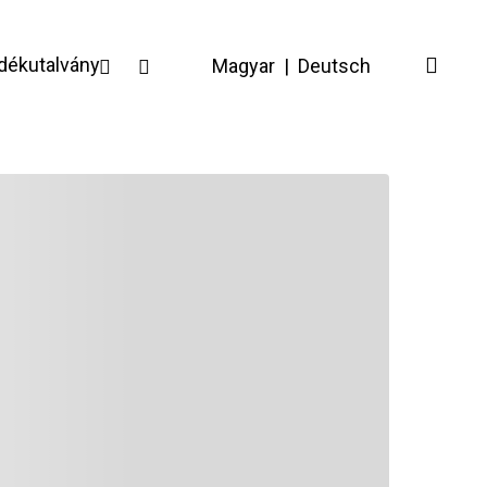
facebook
instagram
dékutalvány
Magyar
|
Deutsch