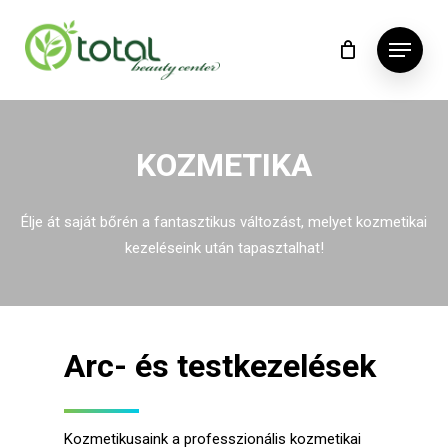
Skip
Menu
to
main
content
KOZMETIKA
Élje át saját bőrén a fantasztikus változást, melyet kozmetikai
kezeléseink után tapasztalhat!
Arc- és testkezelések
Kozmetikusaink a professzionális kozmetikai