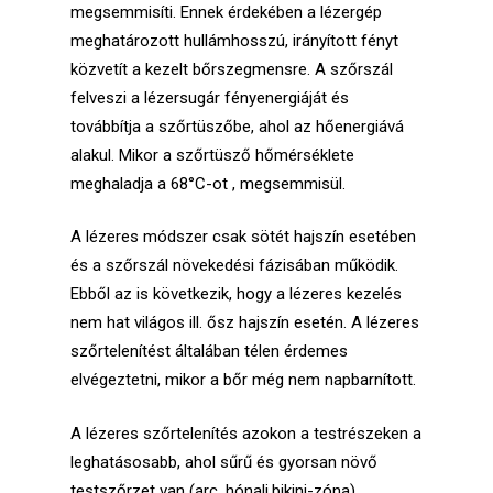
megsemmisíti. Ennek érdekében a lézergép
meghatározott hullám­hosszú, irányított fényt
közvetít a kezelt bőrszegmensre. A szőrszál
felveszi a lézersugár fényenergiáját és
továbbítja a szőrtüszőbe, ahol az hőenergiává
alakul. Mikor a szőrtüsző hőmérséklete
meghaladja a 68°C-ot , megsemmisül.
A lézeres módszer csak sötét hajszín esetében
és a szőrszál növekedési fázisá­ban működik.
Ebből az is következik, hogy a lézeres kezelés
nem hat világos ill. ősz hajszín esetén. A lézeres
szőrtelenítést általában télen érdemes
elvégeztetni, mikor a bőr még nem napbarnított.
A lézeres szőrtelenítés azokon a testrészeken a
leghatásosabb, ahol sűrű és gyorsan növő
testszőrzet van (arc, hónalj,bikini-zóna).