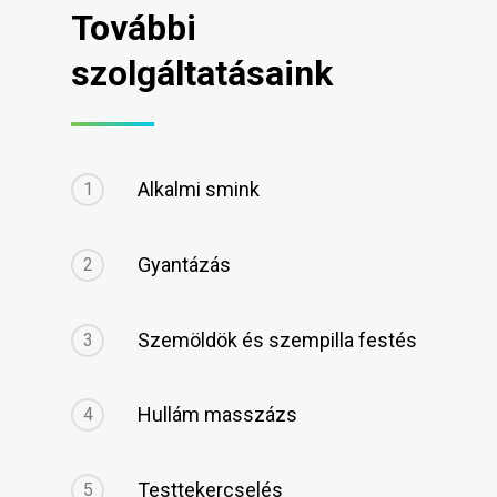
További
szolgáltatásaink
Alkalmi smink
1
Gyantázás
2
Szemöldök és szempilla festés
3
Hullám masszázs
4
Testtekercselés
5