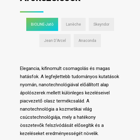
BIOLINE-Jatò
Lanèche
Skeyndor
Jean D'Arcel
Anaconda
Elegancia, kifinomult csomagolás és magas
hatásfok. A legfejlettebb tudományos kutatások
nyomán, nanotechnológiával előállított alap
ápolószerek mellett különleges kezeléseivel
piacvezető olasz termékcsalád. A
nanotechnológia a kozmetikai világ
csúcstechnológiája, mely a hatékony
összetevők felszívódását elősegítik és a
kezeléseket eredményességét növelik.