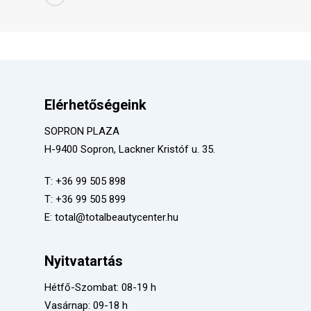
Elérhetőségeink
SOPRON PLAZA
H-9400 Sopron, Lackner Kristóf u. 35.
T:
+36 99 505 898
T:
+36 99 505 899
E:
total@totalbeautycenter.hu
Nyitvatartás
Hétfő-Szombat: 08-19 h
Vasárnap: 09-18 h