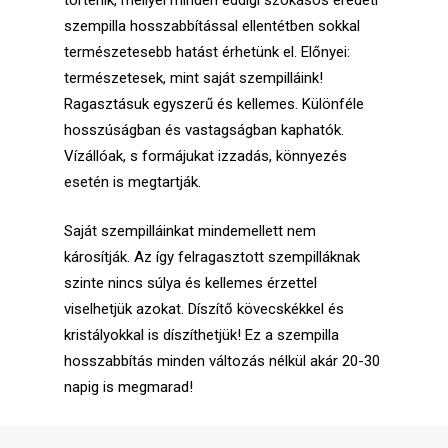
történik, mellyel minden eddigi szokásos eredeti
szempilla hosszabbítással ellentétben sokkal
természetesebb hatást érhetünk el. Előnyei:
természetesek, mint saját szempilláink!
Ragasztásuk egyszerű és kellemes. Különféle
hosszúságban és vastagságban kaphatók.
Vízállóak, s formájukat izzadás, könnyezés
esetén is megtartják.
Saját szempilláinkat mindemellett nem
károsítják. Az így felragasztott szempilláknak
szinte nincs súlya és kellemes érzettel
viselhetjük azokat. Díszítő kövecskékkel és
kristályokkal is díszíthetjük! Ez a szempilla
hosszabbítás minden változás nélkül akár 20-30
napig is megmarad!