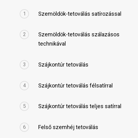
Szemöldök-tetoválás satírozással
1
Szemöldök-tetoválás szálazásos
2
technikával
Szájkontúr tetoválás
3
Szájkontúr tetoválás félsatírral
4
Szájkontúr tetoválás teljes satírral
5
Felső szemhéj tetoválás
6