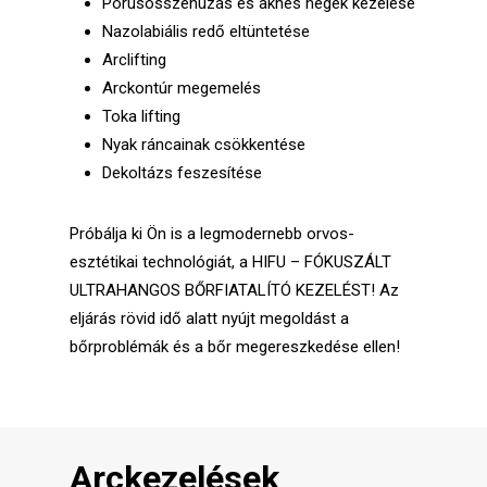
Pórusösszehúzás és aknés hegek kezelése
Nazolabiális redő eltüntetése
Arclifting
Arckontúr megemelés
Toka lifting
Nyak ráncainak csökkentése
Dekoltázs feszesítése
Próbálja ki Ön is a legmodernebb orvos-
esztétikai technológiát, a HIFU – FÓKUSZÁLT
ULTRAHANGOS BŐRFIATALÍTÓ KEZELÉST! Az
eljárás rövid idő alatt nyújt megoldást a
bőrproblémák és a bőr megereszkedése ellen!
Arckezelések