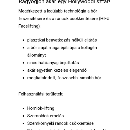
Ragyogjon akár egy Hollywoodi sztár!
Megérkezett a legújabb technológia a bőr
feszesítésére és a ráncok csökkentésére (HIFU
Facelifting):
plasztikai beavatkozás nélküli eljárás
a bőr saját maga építi újra a kollagén
állományt
nincs hatóanyag bejuttatás
akár egyetlen kezelés elegendő
megfiatalodott, feszesebb, simább bőr
Felhasználási területek:
Homlok-lifting
Szemöldök emelés
Szemkörnyéki ráncok csökkentése