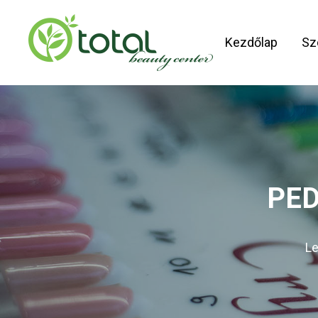
Skip
to
Kezdőlap
Sz
main
content
PED
Le