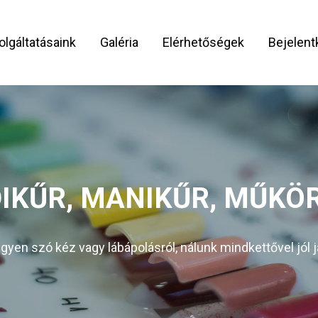
olgáltatásaink
Galéria
Elérhetőségek
Bejelen
IKŰR, MANIKŰR, MŰK
gyen szó kéz vagy lábápolásról, nálunk mindkettővel jól j