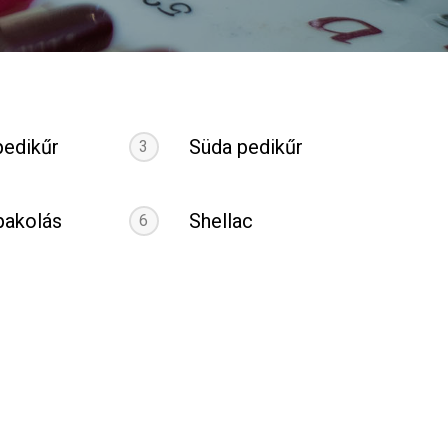
pedikűr
Süda pedikűr
3
 pakolás
Shellac
6