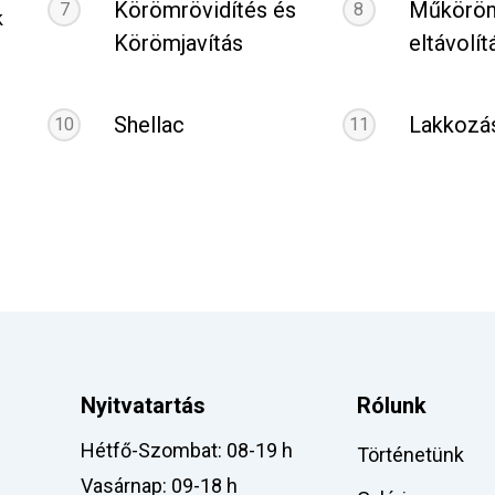
Körömrövidítés és
Műköröm
7
8
k
Körömjavítás
eltávolít
Shellac
Lakkozá
10
11
Nyitvatartás
Rólunk
Hétfő-Szombat: 08-19 h
Történetünk
Vasárnap: 09-18 h