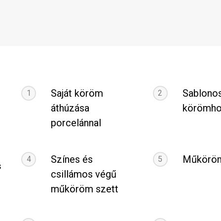
Saját köröm
Sablonos
1
2
áthúzása
körömho
porcelánnal
Színes és
Műköröm
4
5
s
csillámos végű
műköröm szett