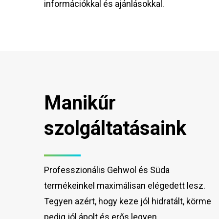
információkkal és ajánlásokkal.
Manikűr
szolgáltatásaink
Professzionális Gehwol és Süda
termékeinkel maximálisan elégedett lesz.
Tegyen azért, hogy keze jól hidratált, körme
pedig jól ápolt és erős legyen.