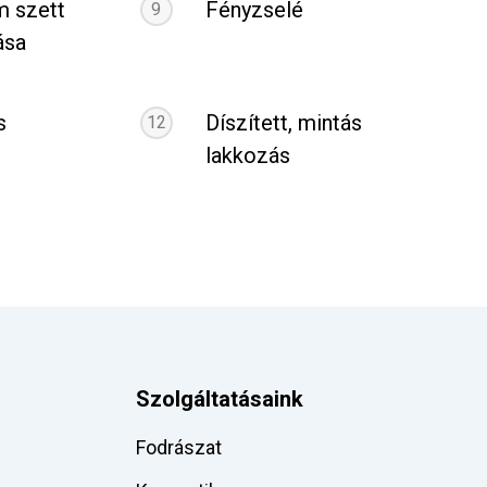
 szett
Fényzselé
9
ása
s
Díszített, mintás
12
lakkozás
Szolgáltatásaink
Fodrászat