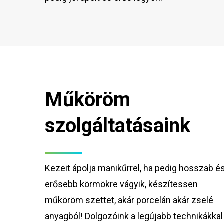
Műköröm
szolgáltatásaink
Kezeit ápolja manikűrrel, ha pedig hosszab é
erősebb körmökre vágyik, készítessen
műköröm szettet, akár porcelán akár zselé
anyagból! Dolgozóink a legújabb technikákkal